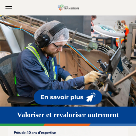
Skip
to
main
content
Valoriser et revaloriser autrement
-